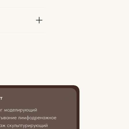
т
нг моделирующий
тывание лимфодренажное
аж скульптурирующий