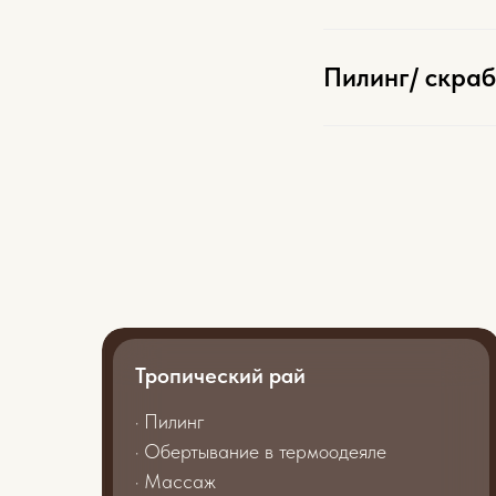
Пилинг/ скра
Тропический рай
· Пилинг
· Обертывание в термоодеяле
· Массаж