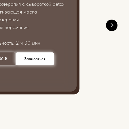
сотерапия с сывороткой detox
ягивающая маска
атерапия
ая церемония
ьность: 2 ч 30 мин
00 ₽
Записаться