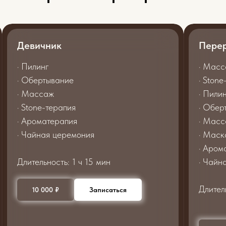
Девичник
Пере
· Пилинг
· Масс
· Обертывание
· Ston
· Массаж
· Пилин
· Stone-терапия
· Обер
· Ароматерапия
· Масс
· Чайная церемония
· Маск
· Аром
Длительность: 1 ч 15 мин
· Чайн
Длител
10 000 ₽
Записаться