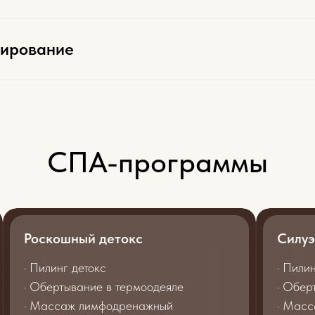
бирование
СПА-программы
Роскошный детокс
Силуэ
· Пилинг детокс
· Пили
· Обертывание в термоодеяле
· Обер
· Массаж лимфодренажный
· Масс