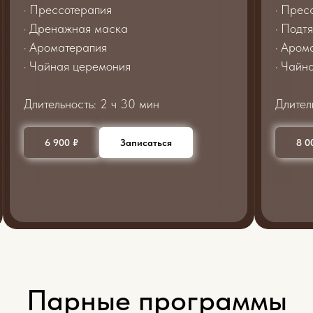
· Прессотерапия
· Прес
· Дренажная маска
· Подт
· Ароматерапия
· Аром
· Чайная церемония
· Чайн
Длительность: 2 ч 30 мин
Длител
6 900 ₽
Записаться
8 0
Парные программы