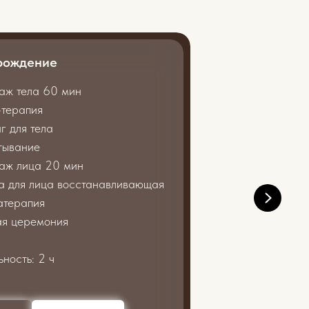
рождение
аж тела 60 мин
e-терапия
г для тела
тывание
аж лица 20 мин
а для лица восстанавливающая
атерапия
ая церемония
ьность: 2 ч