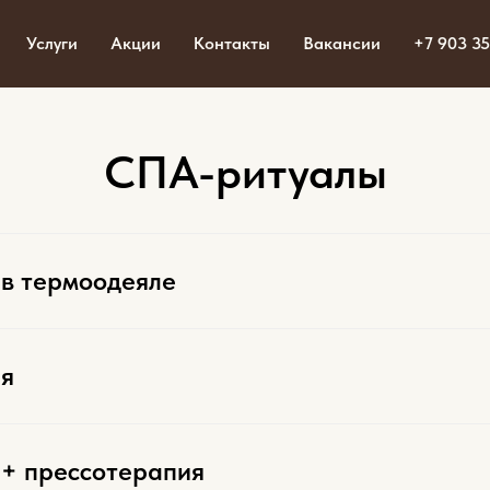
Спа программы в Уфе
Услуги
Акции
Контакты
Вакансии
+7 903 35
Прессотерапия, обертывание
СПА-ритуалы
в термоодеяле
я
+ прессотерапия