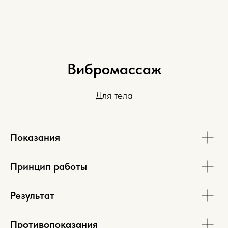
Вибромассаж Уфа
NOVA
Упругая кожа, избавление от целлюлита, похудение, избавление от отеков
Вибромассаж
Для тела
Показания
Принцип работы
Результат
Противопоказания